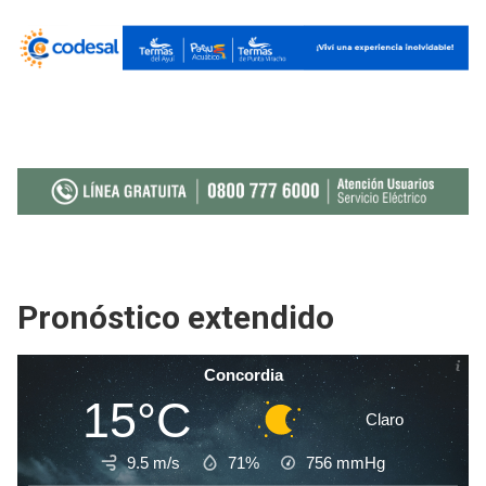
Pronóstico extendido
Concordia
15°C
Claro
9.5 m/s
71%
756
mmHg