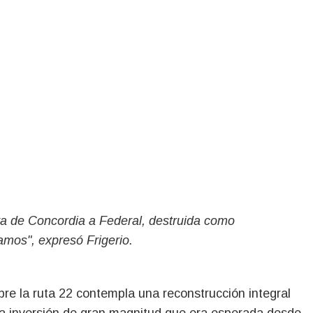
va de Concordia a Federal, destruida como
amos", expresó Frigerio.
bre la ruta 22 contempla una reconstrucción integral
na inversión de gran magnitud que era esperada desde