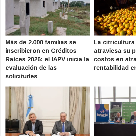
Más de 2.000 familias se
La citricultura
inscribieron en Créditos
atraviesa su 
Raíces 2026: el IAPV inicia la
costos en alz
evaluación de las
rentabilidad e
solicitudes